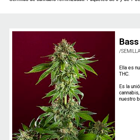
Bass
/SEMILL
Ella es n
THC.
Es la uni
cannabis,
nuestro b