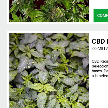
COM
CBD R
/SEMILL
CBD Repub
selección
banco: Da
a la sele