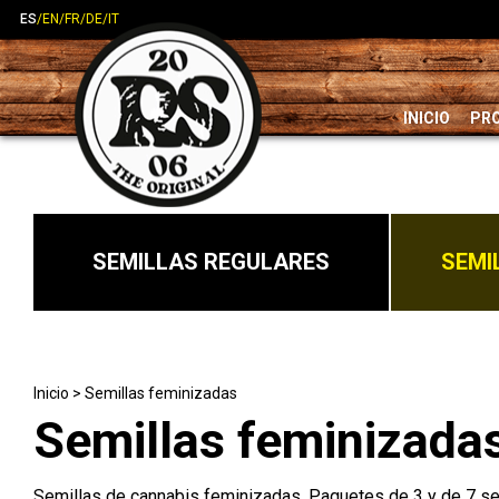
ES
/
EN
/
FR
/
DE
/
IT
INICIO
PR
SEMILLAS REGULARES
SEMI
Inicio
>
Semillas feminizadas
Semillas feminizada
Semillas de cannabis feminizadas. Paquetes de 3 y de 7 se