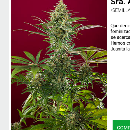
Sra.
/SEMILL
Que decir
feminizad
se acerca
Hemos co
Juanita la.
COM