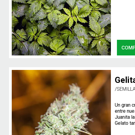
COM
Gelit
/SEMILL
Un gran c
entre nues
Juanita l
Gelato tam