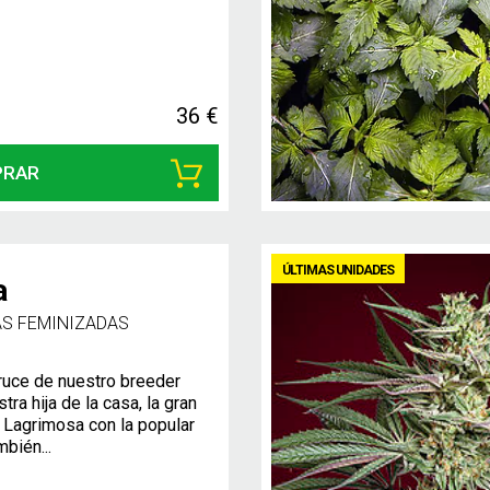
36 €
PRAR
ÚLTIMAS UNIDADES
a
AS FEMINIZADAS
ruce de nuestro breeder
tra hija de la casa, la gran
a Lagrimosa con la popular
bién...