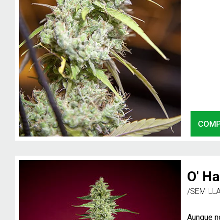
COM
O' H
/SEMILL
Aunque n