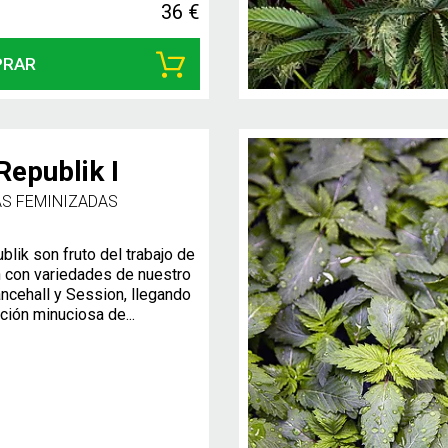
36 €
PRAR
epublik I
AS FEMINIZADAS
lik son fruto del trabajo de
 con variedades de nuestro
ncehall y Session, llegando
cción minuciosa de...