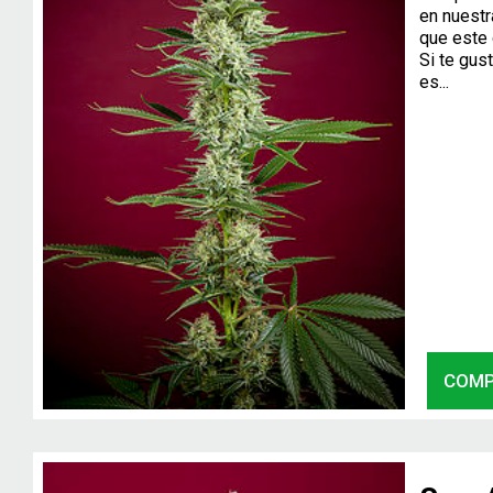
en nuest
que este 
Si te gus
es...
COM