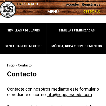
ES
/
EN
/
FR
/
DE
/
IT
Acceder
Registrarse
cesta:
(0)
MENÚ
SEMILLAS REGULARES
SEMILLAS FEMINIZADAS
GENÉTICA REGGAE SEEDS
MÚSICA, ROPA Y COMPLEMENTOS
Inicio
>
Contacto
Contacto
Contacte con nosotros mediante este formulario
o mediante el correo
info@reggaeseeds.com