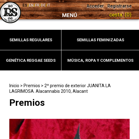
ES
/
EN
/
FR
/
DE
/
IT
Acceder
Registrarse
cesta:
(0)
MENÚ
SEMILLAS REGULARES
SEMILLAS FEMINIZADAS
GENÉTICA REGGAE SEEDS
MÚSICA, ROPA Y COMPLEMENTOS
Inicio
>
Premios
>
2º premio de exterior JUANITA LA
LAGRIMOSA. Alacannabis 2010, Alacant
Premios